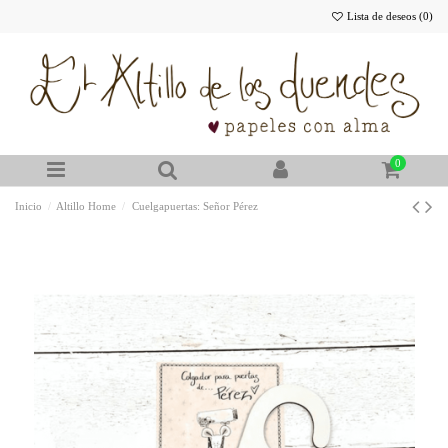
Lista de deseos (
0
)
0
Inicio
Altillo Home
Cuelgapuertas: Señor Pérez