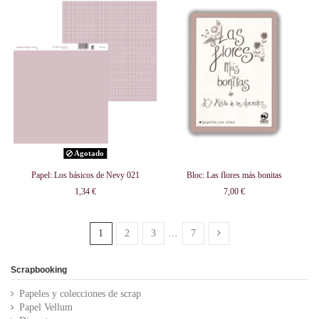
Agotado
Papel: Los básicos de Nevy 021
Bloc: Las flores más bonitas
1,34 €
7,00 €
1
2
3
…
7
Scrapbooking
Papeles y colecciones de scrap
Papel Vellum