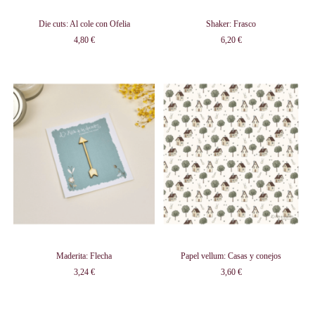
Die cuts: Al cole con Ofelia
Shaker: Frasco
4,80 €
6,20 €
Maderita: Flecha
Papel vellum: Casas y conejos
3,24 €
3,60 €