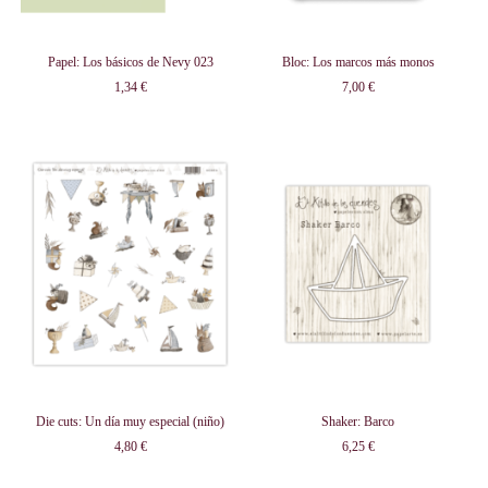
Papel: Los básicos de Nevy 023
Bloc: Los marcos más monos
1,34 €
7,00 €
Die cuts: Un día muy especial (niño)
Shaker: Barco
4,80 €
6,25 €