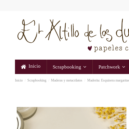
Inicio
Scrapbooking
Patchwork
Inicio
Scrapbooking
Maderas y metacrilatos
Maderita: Esquinera margarita