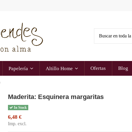
Ofertas
Blog
Papelería
Altillo Home
s
Maderita: Esquinera margaritas
In Stock
6,48 €
Imp. excl.