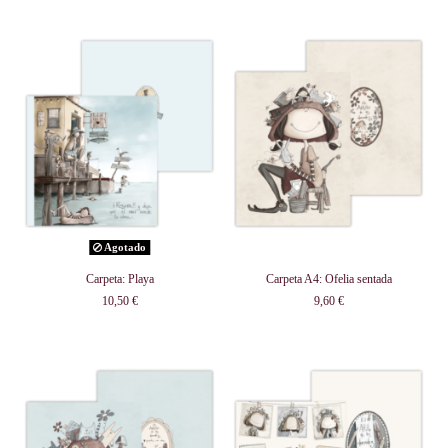
Agotado
Carpeta: Playa
Carpeta A4: Ofelia sentada
10,50 €
9,60 €