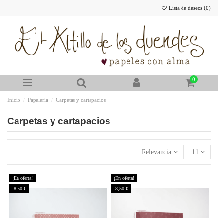
Lista de deseos (
0
)
0
Inicio
Papelería
Carpetas y cartapacios
Carpetas y cartapacios
Relevancia
11
¡En oferta!
¡En oferta!
-8,50 €
-8,50 €