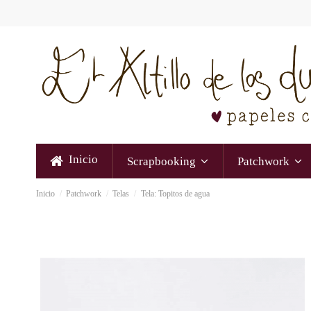
Inicio
Scrapbooking
Patchwork
Inicio
Patchwork
Telas
Tela: Topitos de agua