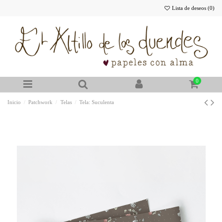
Lista de deseos (
0
)
0
Inicio
Patchwork
Telas
Tela: Suculenta