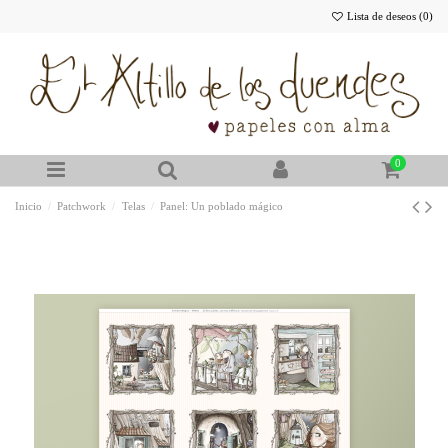
Lista de deseos (
0
)
0
Inicio
Patchwork
Telas
Panel: Un poblado mágico