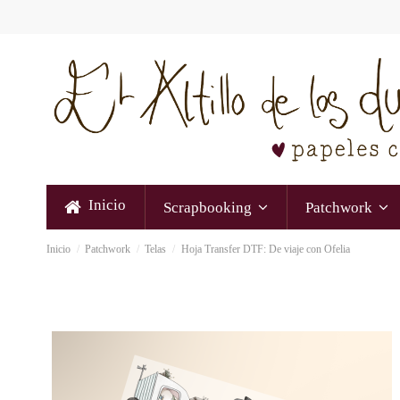
Inicio
Scrapbooking
Patchwork
Inicio
Patchwork
Telas
Hoja Transfer DTF: De viaje con Ofelia