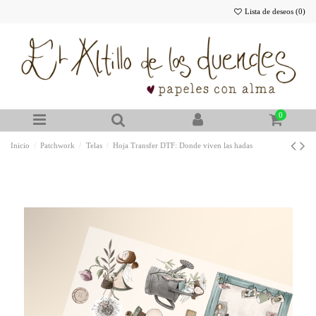
Lista de deseos (
0
)
0
Inicio
Patchwork
Telas
Hoja Transfer DTF: Donde viven las hadas