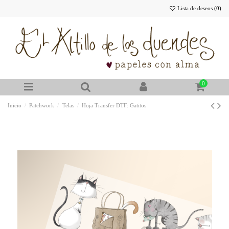
Lista de deseos (
0
)
0
Inicio
Patchwork
Telas
Hoja Transfer DTF: Gatitos