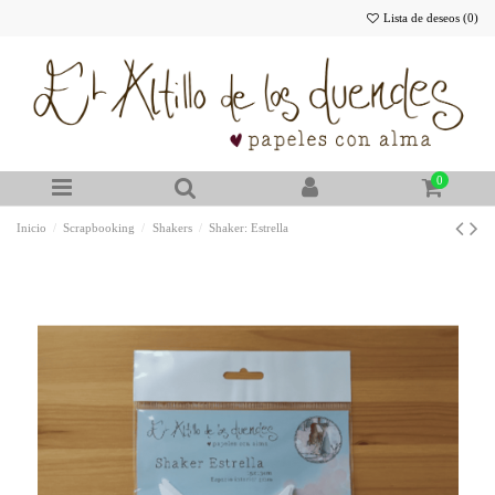
Lista de deseos (
0
)
0
Inicio
Scrapbooking
Shakers
Shaker: Estrella