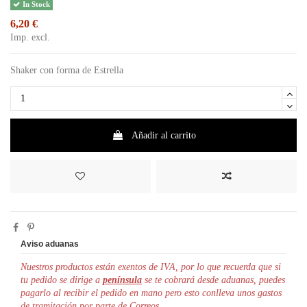
In Stock
6,20 €
Imp. excl.
Shaker con forma de Estrella
Añadir al carrito
Aviso aduanas
Nuestros productos están exentos de IVA, por lo que r
ecuerda que si
tu pedido se dirige a
península
se te cobrará desde aduanas, puedes
pagarlo al recibir el pedido en mano pero esto conlleva unos gastos
de tramitación por parte de Correos.