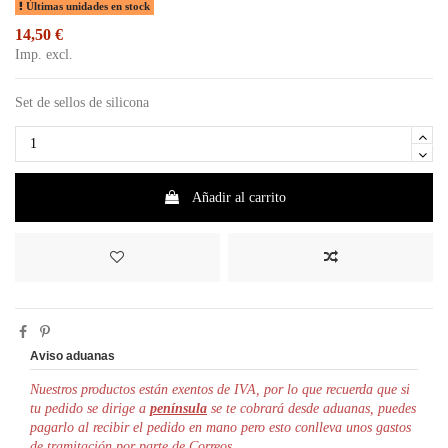
Últimas unidades en stock
14,50 €
Imp. excl.
Set de sellos de silicona
Añadir al carrito
Aviso aduanas
Nuestros productos están exentos de IVA, por lo que r
ecuerda que si
tu pedido se dirige a
península
se te cobrará desde aduanas, puedes
pagarlo al recibir el pedido en mano pero esto conlleva unos gastos
de tramitación por parte de Correos.