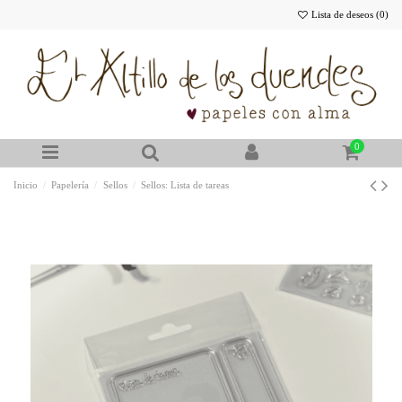
Lista de deseos (
0
)
0
Inicio
Papelería
Sellos
Sellos: Lista de tareas