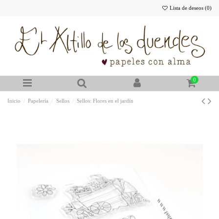
Lista de deseos (
0
)
0
Inicio
Papelería
Sellos
Sellos: Flores en el jardín