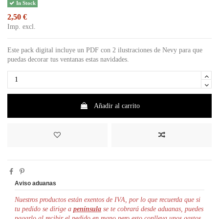
In Stock
2,50 €
Imp. excl.
Este pack digital incluye un PDF con 2 ilustraciones de Nevy para que
puedas decorar tus ventanas estas navidades.
Añadir al carrito
Aviso aduanas
Nuestros productos están exentos de IVA, por lo que r
ecuerda que si
tu pedido se dirige a
península
se te cobrará desde aduanas, puedes
pagarlo al recibir el pedido en mano pero esto conlleva unos gastos