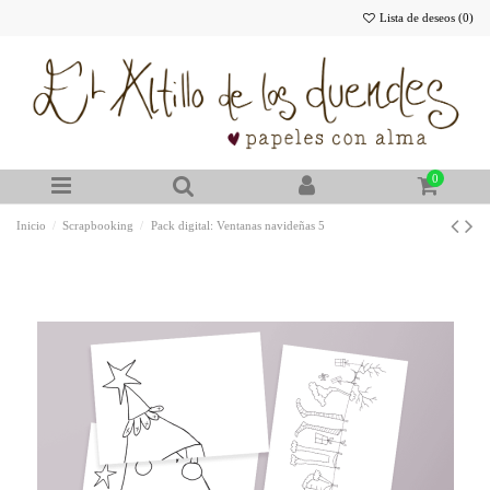
Lista de deseos (
0
)
0
Inicio
Scrapbooking
Pack digital: Ventanas navideñas 5