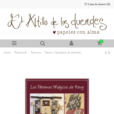
Lista de deseos (
0
)
0
Inicio
Patchwork
Patrones
Patrón: Calendario de adviento