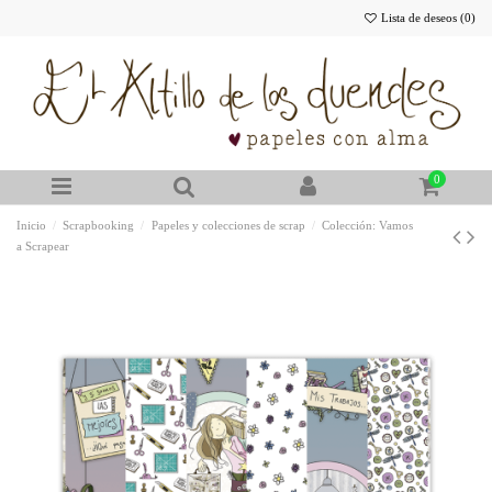
Lista de deseos (
0
)
0
Inicio
Scrapbooking
Papeles y colecciones de scrap
Colección: Vamos
a Scrapear