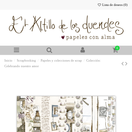
Lista de deseos (
0
)
0
Inicio
Scrapbooking
Papeles y colecciones de scrap
Colección:
Celebrando nuestro amor