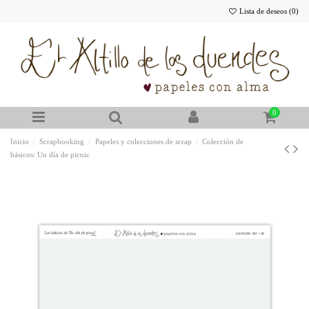
Lista de deseos (
0
)
0
Inicio
Scrapbooking
Papeles y colecciones de scrap
Colección de
básicos: Un día de picnic