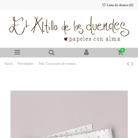
Lista de deseos (
0
)
0
Inicio
Novedades
Tela: Corazones de verano