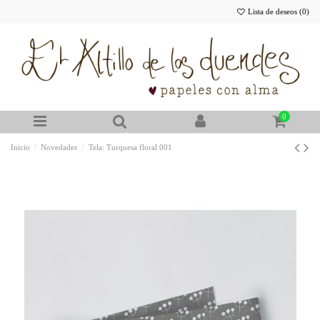
Lista de deseos (
0
)
0
Inicio
Novedades
Tela: Turquesa floral 001