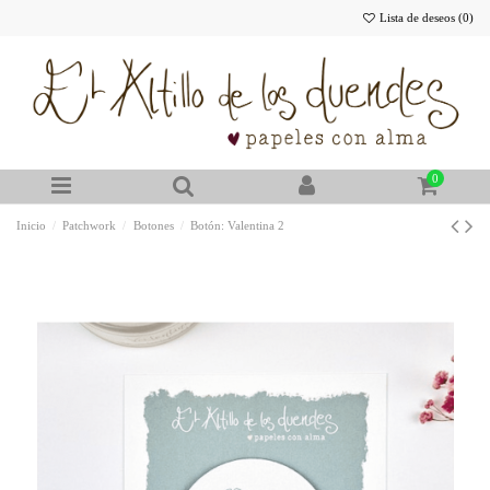
Lista de deseos (
0
)
0
Inicio
Patchwork
Botones
Botón: Valentina 2